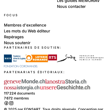
Les guides MEMORIAV
Nous contacter
FOCUS
Membres d'excellence
Les mots du Web éditeur
Repérages
Nous soutenir
PARTENAIRES DE SOUTIEN:
PARTENARIATS ÉDITORIAUX:
117 224
documents
7 672
membres
© 2025 par
FONSART
. Tous droits réservés. Conception par