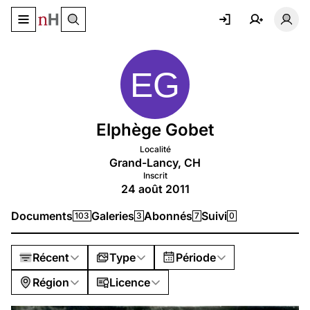
Basculer le menu de navigation
Basc
Elphège Gobet
Localité
Grand-Lancy, CH
Inscrit
24 août 2011
Documents
Galeries
Abonnés
Suivi
103
3
7
0
Récent
Type
Période
Région
Licence