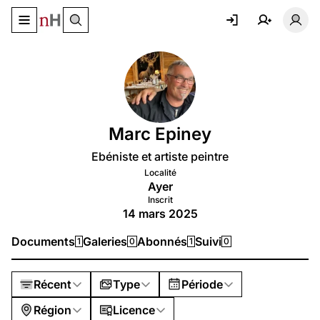
Basculer le menu de navigation
Basc
Marc Epiney
Ebéniste et artiste peintre
Localité
Ayer
Inscrit
14 mars 2025
Documents
Galeries
Abonnés
Suivi
1
0
1
0
Récent
Type
Période
Région
Licence