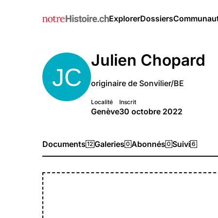
Explorer
Dossiers
Communau
Julien Chopard
originaire de Sonvilier/BE
Localité
Inscrit
Genève
30 octobre 2022
Documents
Galeries
Abonnés
Suivi
12
0
0
6