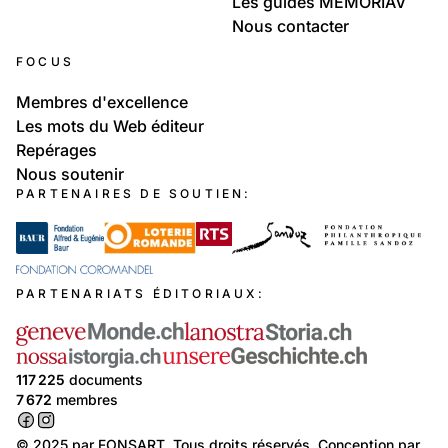
Les guides MEMORIAV
Nous contacter
FOCUS
Membres d'excellence
Les mots du Web éditeur
Repérages
Nous soutenir
PARTENAIRES DE SOUTIEN:
PARTENARIATS ÉDITORIAUX:
117 225
documents
7 672
membres
© 2025 par
FONSART
. Tous droits réservés. Conception par