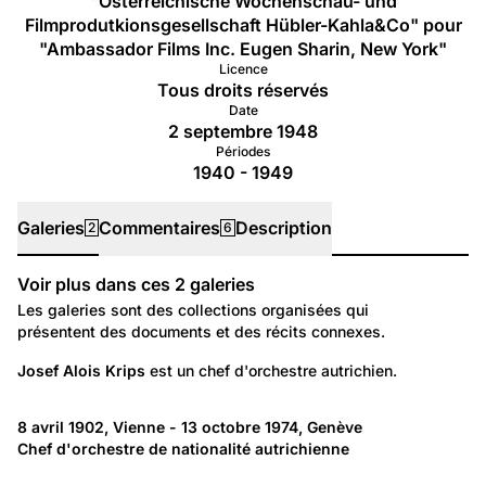
"Österreichische Wochenschau- und
Filmprodutkionsgesellschaft Hübler-Kahla&Co" pour
"Ambassador Films Inc. Eugen Sharin, New York"
Licence
Tous droits réservés
Date
2 septembre 1948
Périodes
1940 - 1949
Galeries
Commentaires
Description
2
6
Voir plus dans ces
2
galeries
Galeries
Les galeries sont des collections organisées qui
présentent des documents et des récits connexes.
87
Portraits: Création artistique et intellectuelle
Josef Alois Krips
 est un chef d'orchestre autrichien.
Josef Krips
93
Temps libre et culture: Littérature et musique
8 avril 1902, Vienne - 13 octobre 1974, Genève
Chef d'orchestre de nationalité autrichienne
KRIPS, Josef