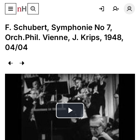
Basculer le menu de navigation
Basc
F. Schubert, Symphonie No 7,
Orch.Phil. Vienne, J. Krips, 1948,
04/04
Lire
la