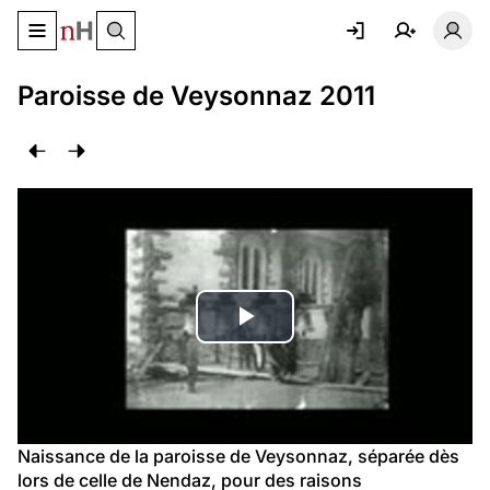
Basculer le menu de navigation
Basc
Paroisse de Veysonnaz 2011
Lire
la
vidéo
Naissance de la paroisse de Veysonnaz, séparée dès 
lors de celle de Nendaz, pour des raisons 