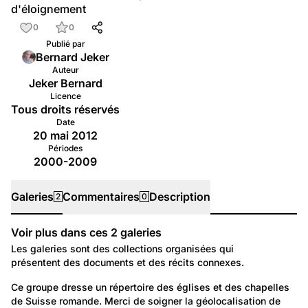
d'éloignement
0
0
Publié par
Bernard Jeker
Auteur
Jeker Bernard
Licence
Tous droits réservés
Date
20 mai 2012
Périodes
2000-2009
Galeries
Commentaires
Description
2
0
Voir plus dans ces
2
galeries
Galeries
Les galeries sont des collections organisées qui
présentent des documents et des récits connexes.
1 538
Temps libre et culture: Tradition et religion
Ce groupe dresse un répertoire des églises et des chapelles 
de Suisse romande. Merci de soigner la géolocalisation de 
Monuments religieux