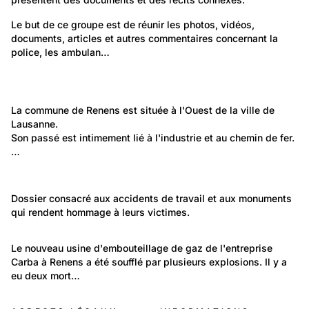
629
Politique et Société: Santé
Le but de ce groupe est de réunir les photos, vidéos, 
documents, articles et autres commentaires concernant la 
Police, ambulance, pompiers et autres services
police, les ambulan…
officiels ou d'urgence
104
53
Police, ambulance, pompiers et autres services officiels ou
129
d'urgence
Police, ambulance, pompiers et autres services officiels ou
d'urgence
Lieux: Vaud
La commune de Renens est située à l'Ouest de la ville de 
Pompiers
Lausanne.
Gendarmerie vaudoise
Renens
Son passé est intimement lié à l'industrie et au chemin de fer. 
…
8
Renens
Politique et Société: Sécurité et justice
Dossier consacré aux accidents de travail et aux monuments 
Evènements
qui rendent hommage à leurs victimes.
Victimes du travail
Politique et Société: Evénements
Le nouveau usine d'embouteillage de gaz de l'entreprise 
Carba à Renens a été soufflé par plusieurs explosions. Il y a 
Explosion de la Carba à Renens en 1969
eu deux mort…