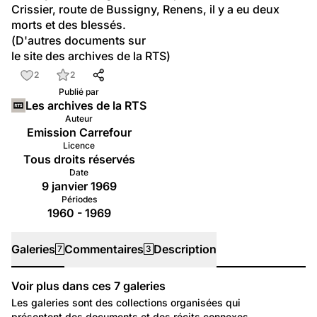
Crissier, route de Bussigny, Renens, il y a eu deux 
morts et des blessés.
(D'autres documents sur
le site des archives de la RTS
)
2
2
Publié par
Les archives de la RTS
Auteur
Emission Carrefour
Licence
Tous droits réservés
Date
9 janvier 1969
Périodes
1960 - 1969
Galeries
Commentaires
Description
7
3
Voir plus dans ces
7
galeries
Galeries
Les galeries sont des collections organisées qui
présentent des documents et des récits connexes.