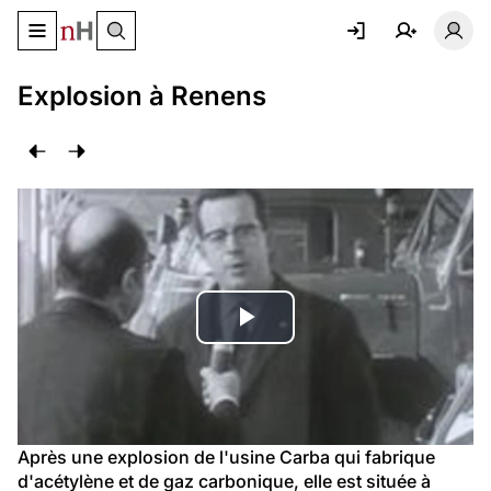
Basculer le menu de navigation
Basc
Explosion à Renens
Lire
la
vidéo
Après une explosion de l'usine Carba qui fabrique 
d'acétylène et de gaz carbonique, elle est située à 