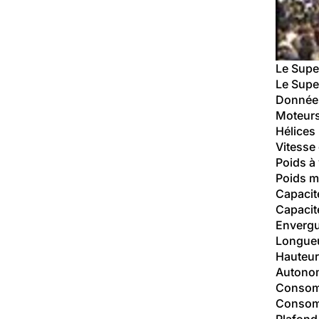
Le Super
Le Super
Données
Moteurs
Hélices
Vitesse
Poids à 
Poids m
Capacit
Capacit
Envergu
Longue
Hauteur
Autono
Consomm
Consomm
Plafond