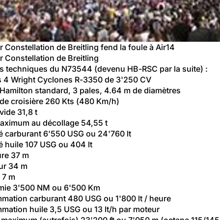
vidéo
 Constellation de Breitling fend la foule à Air14
 Constellation de Breitling
 techniques du N73544 (devenu HB-RSC par la suite) :
 4 Wright Cyclones R-3350 de 3'250 CV
 Hamilton standard, 3 pales, 4.64 m de diamètres
 de croisière 260 Kts (480 Km/h)
vide 31,8 t
aximum au décollage 54,55 t
é carburant 6'550 USG ou 24'760 lt
é huile 107 USG ou 404 lt
re 37 m
ur 34 m
 7 m
mie 3'500 NM ou 6'500 Km
ation carburant 480 USG ou 1'800 lt / heure
ation huile 3,5 USG ou 13 lt/h par moteur
 maximum (autrefois) 23'200 ft ou 7'050 m (octane 115/145