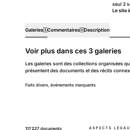
seul 3 s
Le site 
Galeries
Commentaires
Description
3
0
Galeries
Voir plus dans ces
3
galeries
Les galeries sont des collections organisées qu
présentent des documents et des récits connex
97
Politique et Société: Evénements
Faits divers, événements marquants
Faits divers
ASPECTS LÉGA
117 227
documents