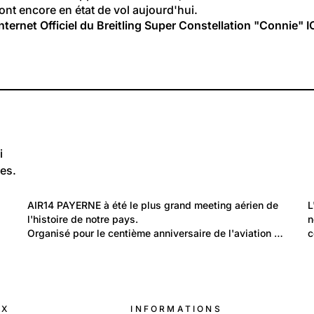
ont encore en état de vol aujourd'hui.
internet Officiel du Breitling Super Constellation "Connie" I
i
es.
26
Temps libre et culture: Loisirs
AIR14 PAYERNE à été le plus grand meeting aérien de 
L
AIR14 Payerne
l'histoire de notre pays.
n
Organisé pour le centième anniversaire de l'aviation …
c
UX
INFORMATIONS