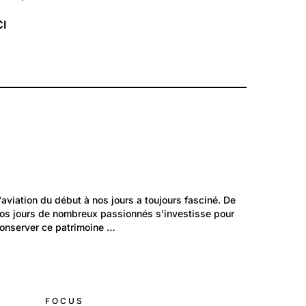
CI
211
Environnement: Transport
'aviation du début à nos jours a toujours fasciné. De 
Les avions d'hier et d'aujourd'hui
os jours de nombreux passionnés s'investisse pour 
onserver ce patrimoine …
FOCUS