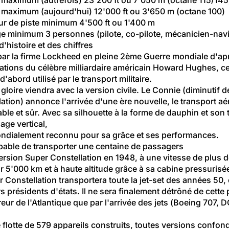
 maximum (aujourd'hui) 12'000 ft ou 3'650 m (octane 100)
r de piste minimum 4'500 ft ou 1'400 m
e minimum 3 personnes (pilote, co-pilote, mécanicien-nav
'histoire et des chiffres
ar la firme Lockheed en pleine 2ème Guerre mondiale d'apr
cations du célèbre milliardaire américain Howard Hughes, ce
 d'abord utilisé par le transport militaire.
gloire viendra avec la version civile. Le Connie (diminutif d
ation) annonce l'arrivée d'une ère nouvelle, le transport aé
ble et sûr. Avec sa silhouette à la forme de dauphin et son t
ge vertical,
mondialement reconnu pour sa grâce et ses performances.
capable de transporter une centaine de passagers
ersion Super Constellation en 1948, à une vitesse de plus 
 5'000 km et à haute altitude grâce à sa cabine pressurisé
 Constellation transportera toute la jet-set des années 50, 
s présidents d'états. Il ne sera finalement détrôné de cette 
ur de l'Atlantique que par l'arrivée des jets (Boeing 707, D
 flotte de 579 appareils construits, toutes versions confon