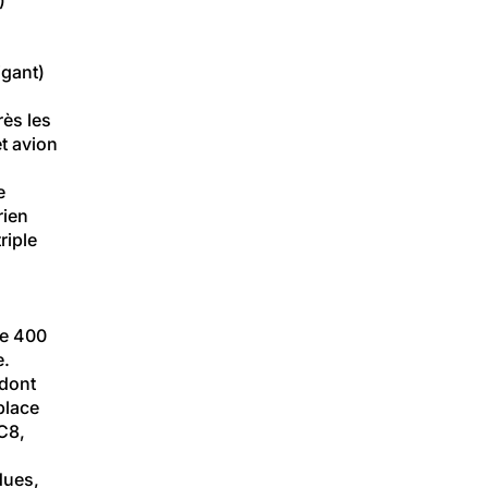
igant)
ès les 
t avion 
e 
rien 
riple 
de 400 
e.
dont 
place 
C8, 
dues, 