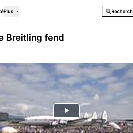
té
Plus
Recherc
 Breitling fend
Lire
la