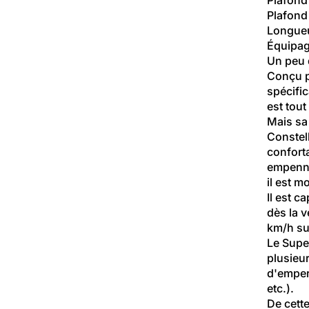
Plafond
Longueu
Équipag
Un peu d
Conçu p
spécifi
est tout
Mais sa 
Constell
conforta
empenna
il est 
Il est 
dès la v
km/h sur
Le Super
plusieur
d'empere
etc.).
De cette