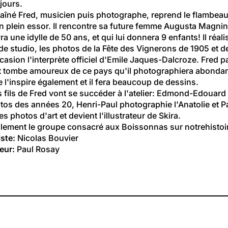
 jours.
 aîné Fred, musicien puis photographe, reprend le flambeau
en plein essor. Il rencontre sa future femme Augusta Magnin
ivra une idylle de 50 ans, et qui lui donnera 9 enfants! Il réali
e studio, les photos de la Fête des Vignerons de 1905 et de
casion l'interprète officiel d'Emile Jaques-Dalcroze. Fred pa
t tombe amoureux de ce pays qu'il photographiera abonda
 l'inspire également et il fera beaucoup de dessins.
s fils de Fred vont se succéder à l'atelier: Edmond-Edouard
tos des années 20, Henri-Paul photographie l'Anatolie et Pa
s photos d'art et devient l'illustrateur de Skira.
alement 
le groupe consacré aux Boissonnas sur notrehistoi
ste:
 Nicolas Bouvier
eur:
 Paul Rosay