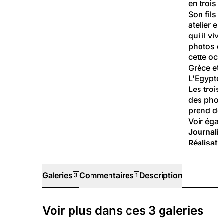
en trois
Son fils
atelier 
qui il v
photos d
cette oc
Grèce e
L'Egypte
Les troi
des pho
prend de
Voir ég
Journali
Réalisat
Galeries
Commentaires
Description
3
1
Galeries
Voir plus dans ces
3
galeries