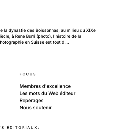
26
Temps libre et culture: Arts
e la dynastie des Boissonnas, au milieu du XIXe 
Ils ont fait l'histoire de la photographie en
iècle, à René Burri (photo), l'histoire de la 
hotographie en Suisse est tout d'…
Suisse
FOCUS
Membres d'excellence
Les mots du Web éditeur
Repérages
Nous soutenir
TS ÉDITORIAUX: