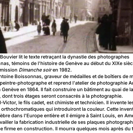
Bouvier lit le texte retraçant la dynastie des photographes 
nas, témoins de l'histoire de Genève au début du XIXe siècl
émission 
Dimanche soir
 en 1982.
ntoine Boissonnas, graveur de médailles et de boîtiers de m
 peintre-photographe et reprend l'atelier de photographie A
 Genève en 1864. Il fait construire un bâtiment au quai de l
, dont trois étages seront consacrés à la photographie.
ictor, le fils cadet, est chimiste et technicien. Il invente le
orthochromatiques qui introduiront la couleur. Cette invent
èbre dans l'Europe entière et il émigre à Saint Louis, en Am
vailler la fabrication industrielle de ses plaques photograp
e firme en construction. Il mourra quelques mois après du 