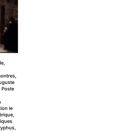
e, 
ontres, 
uguste 
a Poste 
s 
ion le 
érique, 
hiques 
typhus, 