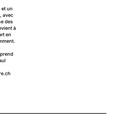
 et un 
, avec 
se des 
vient à 
rt en 
mment. 
 prend 
ul 
re.ch