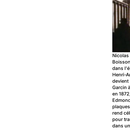
Nicolas 
Boisson
dans l'
Henri-A
devient
Garcin à
en 1872
Edmond-V
plaques 
rend cél
pour tra
dans un