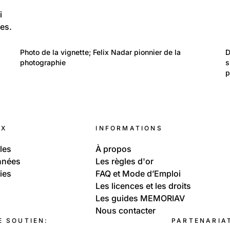
i
es.
476
Portraits: Création artistique et intellectuelle
 
Photo de la vignette; Felix Nadar pionnier de la 
D
Photographes professionnels souvent
photographie
s
p
méconnus
UX
INFORMATIONS
les
À propos
nnées
Les règles d'or
ies
FAQ et Mode d’Emploi
Les licences et les droits
Les guides MEMORIAV
Nous contacter
E SOUTIEN:
PARTENARIA