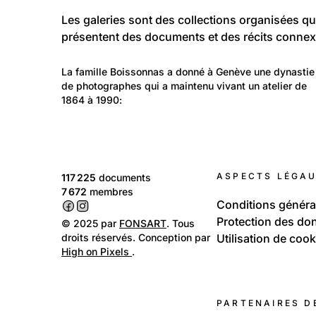
Les galeries sont des collections organisées qu
présentent des documents et des récits connex
261
Temps libre et culture: Arts
La famille Boissonnas a donné à Genève une dynastie
Les Boissonnas : artistes - photographes
de photographes qui a maintenu vivant un atelier de 
1864 à 1990:
genevois
ASPECTS LÉGA
117 225
documents
7 672
membres
Conditions généra
Protection des do
© 2025 par
FONSART
. Tous
droits réservés. Conception par
Utilisation de cook
High on Pixels
.
PARTENAIRES D