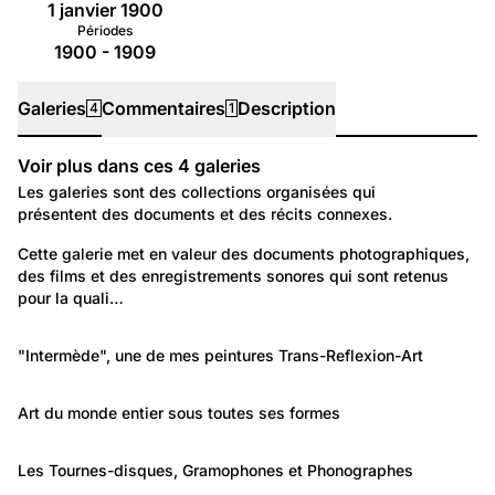
1 janvier 1900
Périodes
1900 - 1909
Galeries
Commentaires
Description
4
1
Voir plus dans ces
4
galeries
Galeries
Les galeries sont des collections organisées qui
présentent des documents et des récits connexes.
4 619
Autre: Non classée
Cette galerie met en valeur des documents photographiques, 
des films et des enregistrements sonores qui sont retenus 
Repérages de notrehistoire.ch
pour la quali…
1 847
Temps libre et culture: Arts
"Intermède", une de mes peintures Trans-Reflexion-Art
Art Musique et Culture
1 887
Temps libre et culture: Arts
Art du monde entier sous toutes ses formes
Art/Artisanat
38
Travail et Economie: Technologie et science
Les Tournes-disques, Gramophones et Phonographes
Les Tournes-disques et Gramophones