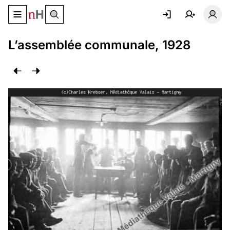
Basculer le menu de navigation
Basc
L’assemblée communale, 1928