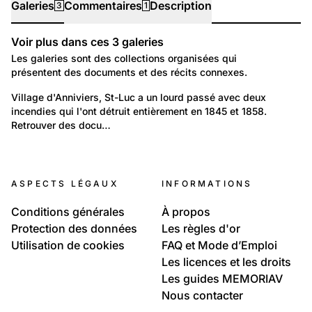
Galeries
Commentaires
Description
3
1
Voir plus dans ces
3
galeries
Galeries
Les galeries sont des collections organisées qui
présentent des documents et des récits connexes.
796
Lieux: Valais
Village d'Anniviers, St-Luc a un lourd passé avec deux 
incendies qui l'ont détruit entièrement en 1845 et 1858. 
St-Luc, hier et aujourd'hui
Retrouver des docu…
14
14
St-Luc, hier et aujourd'hui
Temps libre et culture: Vie quotidienne
Bourgeoisie
ASPECTS LÉGAUX
INFORMATIONS
Les photographies de la Médiathèque Valais -
Martigny
Conditions générales
À propos
Protection des données
Les règles d'or
Utilisation de cookies
FAQ et Mode d’Emploi
Les licences et les droits
Les guides MEMORIAV
Nous contacter