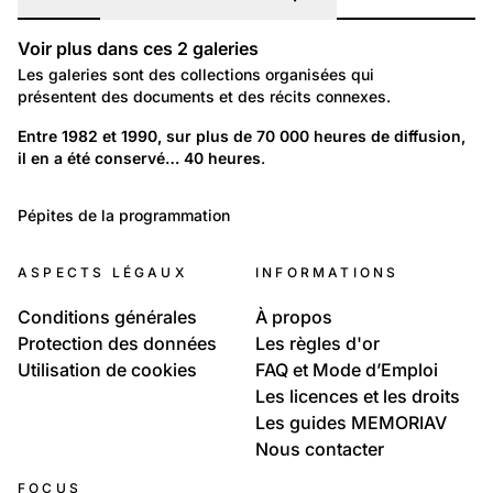
Voir plus dans ces
2
galeries
Galeries
Les galeries sont des collections organisées qui
présentent des documents et des récits connexes.
803
Temps libre et culture: Littérature et musique
Entre 1982 et 1990, sur plus de 70 000 heures de diffusion, 
il en a été conservé… 40 heures
L'histoire de Couleur 3, radio unique au monde
.
21
Temps libre et culture: Littérature et musique
Pépites de la programmation
Repérages
ASPECTS LÉGAUX
INFORMATIONS
Conditions générales
À propos
Protection des données
Les règles d'or
Utilisation de cookies
FAQ et Mode d’Emploi
Les licences et les droits
Les guides MEMORIAV
Nous contacter
FOCUS