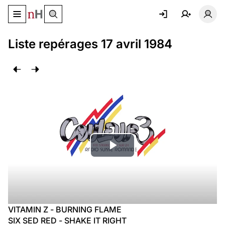
Basculer le menu de navigation
Basc
Liste repérages 17 avril 1984
Lire
la
vidéo
VITAMIN Z - BURNING FLAME
SIX SED RED - SHAKE IT RIGHT