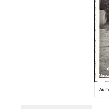
Muraz
Au mê