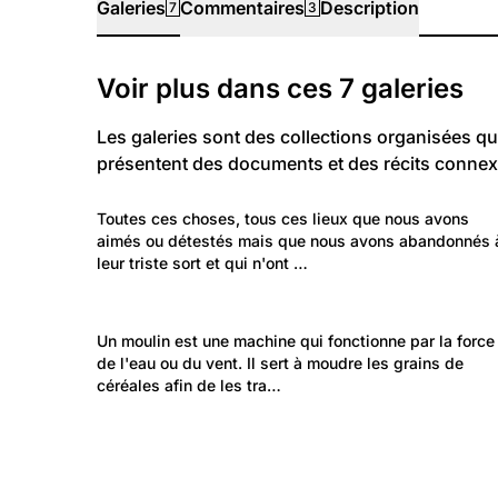
Galeries
Commentaires
Description
7
3
Galeries
Voir plus dans ces
7
galeries
Les galeries sont des collections organisées qu
présentent des documents et des récits connex
137
Temps libre et culture: Vie quotidienne
Toutes ces choses, tous ces lieux que nous avons 
L'abandon
aimés ou détestés mais que nous avons abandonnés 
leur triste sort et qui n'ont …
119
Environnement: Urbanisme et logement
Un moulin est une machine qui fonctionne par la force
Moulins
de l'eau ou du vent. Il sert à moudre les grains de 
céréales afin de les tra…
13
Non classé: Non classé
Muraz