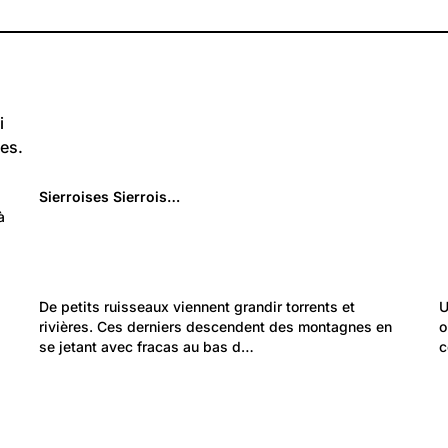
i
es.
997
Lieux: Valais
Sierroises Sierrois…
Sierre, Muraz, Noës, Granges, hier et
à 
aujourd'hui
410
Environnement: Nature et paysage
 
De petits ruisseaux viennent grandir torrents et 
U
Torrents et rivières
rivières. Ces derniers descendent des montagnes en 
o
se jetant avec fracas au bas d…
c