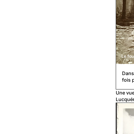
Le fo
Dans 
fois 
Une vue
Lucquér