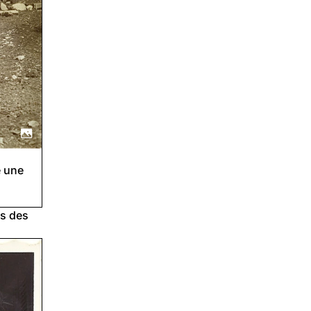
e une
s des 