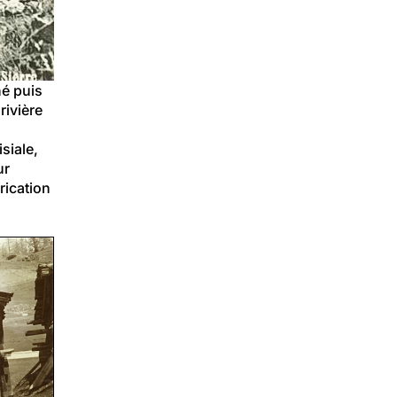
é puis 
rivière 
siale, 
ur 
rication 