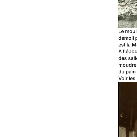
Le moul
démoli p
est la 
A l'épo
des sall
moudre l
du pain
Voir les