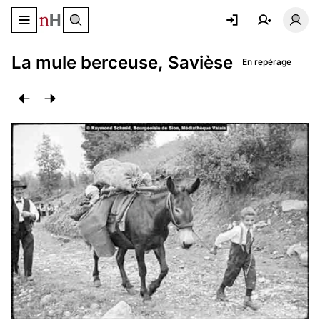
Basculer le menu de navigation
Basc
La mule berceuse, Savièse
En repérage