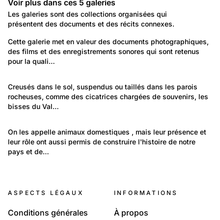
Voir plus dans ces
5
galeries
Galeries
Les galeries sont des collections organisées qui
présentent des documents et des récits connexes.
4 619
Autre: Non classée
Cette galerie met en valeur des documents photographiques, 
des films et des enregistrements sonores qui sont retenus 
Repérages de notrehistoire.ch
pour la quali…
108
Environnement: Nature et paysage
Creusés dans le sol, suspendus ou taillés dans les parois 
rocheuses, comme des cicatrices chargées de souvenirs, les 
Les bisses du Valais
bisses du Val…
1 488
Environnement: Nature et paysage
On les appelle animaux domestiques , mais leur présence et 
leur rôle ont aussi permis de construire l'histoire de notre 
Nos animaux
pays et de…
63
14
Nos animaux
Temps libre et culture: Vie quotidienne
Nos mulets
ASPECTS LÉGAUX
INFORMATIONS
Les photographies de la Médiathèque Valais -
Martigny
Conditions générales
À propos