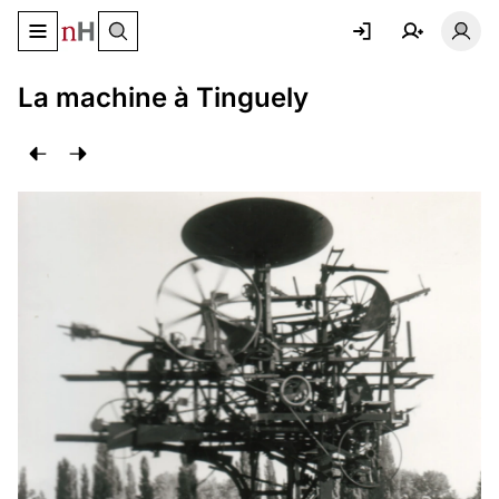
Basculer le menu de navigation
Basc
La machine à Tinguely