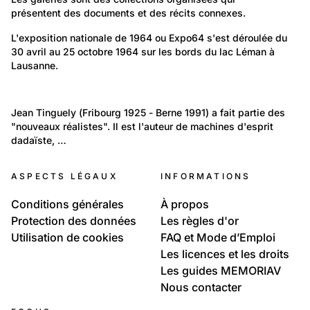
présentent des documents et des récits connexes.
817
Temps libre et culture: Loisirs
L'exposition nationale de 1964 ou Expo64 s'est déroulée du 
30 avril au 25 octobre 1964 sur les bords du lac Léman à 
L'Exposition nationale de 1964
Lausanne.
6
60
L'Exposition nationale de 1964
Portraits: Création artistique et intellectuelle
Jean Tinguely (Fribourg 1925 - Berne 1991) a fait partie des 
La machine à Tinguely
"nouveaux réalistes". Il est l'auteur de machines d'esprit 
Jean Tinguely
dadaïste, …
ASPECTS LÉGAUX
INFORMATIONS
Conditions générales
À propos
Protection des données
Les règles d'or
Utilisation de cookies
FAQ et Mode d’Emploi
Les licences et les droits
Les guides MEMORIAV
Nous contacter