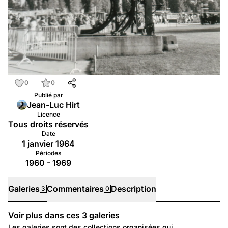
0
0
Publié par
Jean-Luc Hirt
Licence
Tous droits réservés
Date
1 janvier 1964
Périodes
1960 - 1969
Galeries
Commentaires
Description
3
0
Voir plus dans ces
3
galeries
Galeries
Les galeries sont des collections organisées qui