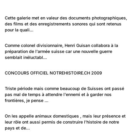
23
9
La cavalerie suisse
4 619
La cavalerie suisse
Années 1930-1950
Autre: Non classée
Cette galerie met en valeur des documents photographiques, 
Officiers
des films et des enregistrements sonores qui sont retenus 
Repérages de notrehistoire.ch
pour la quali…
162
Portraits: Figures marquantes
Comme colonel divisionnaire, Henri Guisan collabora à la 
préparation de l'armée suisse car une nouvelle guerre 
Le Général Guisan
semblait inéluctabl…
146
Autre: Non classée
CONCOURS OFFICIEL NOTREHISTOIRE.CH 2009
Concours 2009
307
Politique et Société: Sécurité et justice
Triste période mais comme beaucoup de Suisses ont passé 
pas mal de temps à attendre l'ennemi et à garder nos 
La mobilisation
frontières, je pense …
1 488
Environnement: Nature et paysage
On les appelle animaux domestiques , mais leur présence et 
leur rôle ont aussi permis de construire l'histoire de notre 
Nos animaux
pays et de…