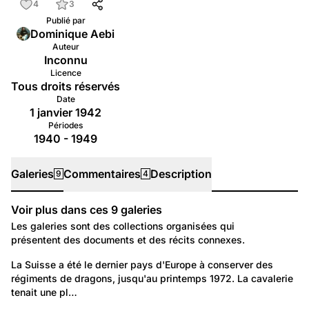
4
3
Publié par
Dominique Aebi
Auteur
Inconnu
Licence
Tous droits réservés
Date
1 janvier 1942
Périodes
1940 - 1949
Galeries
Commentaires
Description
9
4
Voir plus dans ces
9
galeries
Galeries
Les galeries sont des collections organisées qui
présentent des documents et des récits connexes.
104
Politique et Société: Sécurité et justice
La Suisse a été le dernier pays d'Europe à conserver des 
régiments de dragons, jusqu'au printemps 1972. La cavalerie 
La cavalerie suisse
tenait une pl…