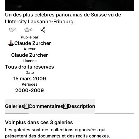
Un des plus célèbres panoramas de Suisse vu de 
l'Intercity Lausanne-Fribourg.
1
0
Publié par
Claude Zurcher
Auteur
Claude Zurcher
Licence
Tous droits réservés
Date
15 mars 2009
Périodes
2000-2009
Galeries
Commentaires
Description
3
0
Voir plus dans ces
3
galeries
Galeries
Les galeries sont des collections organisées qui
présentent des documents et des récits connexes.