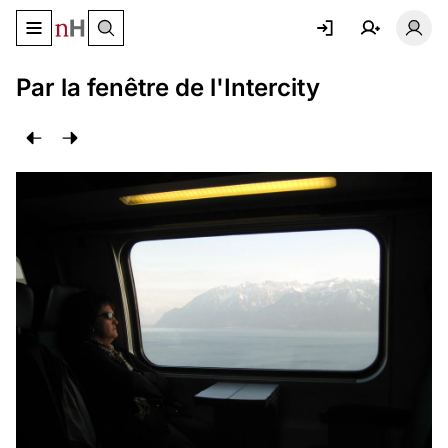
Basculer le menu de navigation
Basc
Par la fenêtre de l'Intercity