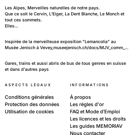
1 140
Environnement: Nature et paysage
Les Alpes, Merveilles naturelles de notre pays.
Que ce soit le Cervin, L'Eiger, La Dent Blanche, Le Monch et 
Montagnes de Suisse
tout ces sommets.
Elles…
720
Environnement: Nature et paysage
Inspirée de la merveilleuse exposition "Lemancolia" au 
Musée Jenisch à Vevey,
Le lac léman
museejenisch.ch/docs/MJV_comm_...
634
Travail et Economie: Technologie et science
Gares, trains et aussi abris de bus de tous genres en suisse 
et dans d'autres pays
Gares et trains à nos services à travers les siècles
ASPECTS LÉGAUX
INFORMATIONS
Conditions générales
À propos
Protection des données
Les règles d'or
Utilisation de cookies
FAQ et Mode d’Emploi
Les licences et les droits
Les guides MEMORIAV
Nous contacter