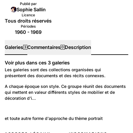
Publié par
Sophie Sallin
Licence
Tous droits réservés
Périodes
1960 - 1969
Galeries
Commentaires
Description
3
0
Voir plus dans ces
3
galeries
Galeries
Les galeries sont des collections organisées qui
présentent des documents et des récits connexes.
379
Temps libre et culture: Vie quotidienne
A chaque époque son style. Ce groupe réunit des documents 
qui mettent en valeur différents styles de mobilier et de 
Mobilier et décoration d'intérieur
décoration d'i…
43
6 120
Non classé: Non classé
Portraits: Figures marquantes
et toute autre forme d'approche du thème portrait
Famille Salin
Portrait photographique