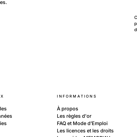
es.
6
Mobilier et décoration d'intérieur
C
Les années 1930
p
d
448
Lieux: Neuchâtel
Neuchâtel
 
UX
INFORMATIONS
les
À propos
nnées
Les règles d'or
ies
FAQ et Mode d’Emploi
Les licences et les droits