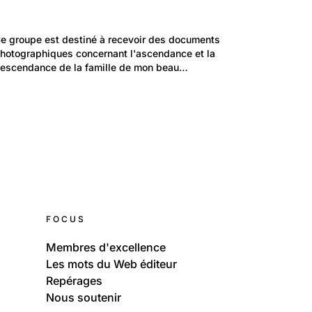
181
Portraits: Figures marquantes
e groupe est destiné à recevoir des documents 
Les Favarger de Neuchâtel
hotographiques concernant l'ascendance et la 
escendance de la famille de mon beau…
FOCUS
Membres d'excellence
Les mots du Web éditeur
Repérages
Nous soutenir