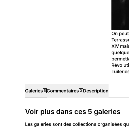
On peut 
Terrasse
XIV mais
quelque
permetta
Révoluti
Tuilerie
Galeries
Commentaires
Description
5
0
Galeries
Voir plus dans ces
5
galeries
Les galeries sont des collections organisées qu