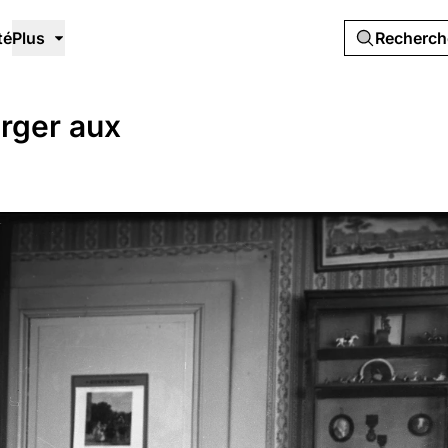
té
Plus
Recherc
arger aux