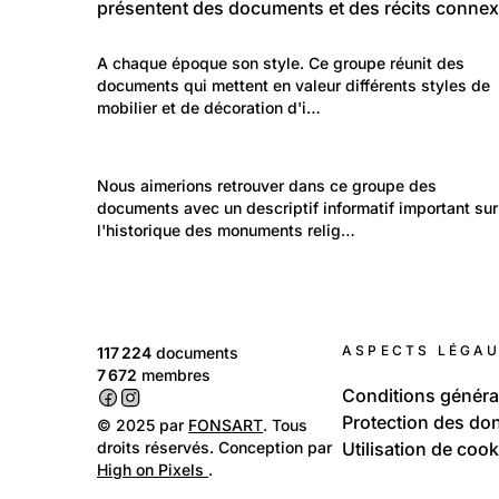
présentent des documents et des récits connex
379
Temps libre et culture: Vie quotidienne
A chaque époque son style. Ce groupe réunit des 
Mobilier et décoration d'intérieur
documents qui mettent en valeur différents styles de 
mobilier et de décoration d'i…
903
Temps libre et culture: Loisirs
Nous aimerions retrouver dans ce groupe des 
Connaissances historiques
documents avec un descriptif informatif important sur
l'historique des monuments relig…
ASPECTS LÉGA
117 224
documents
7 672
membres
Conditions généra
Protection des do
© 2025 par
FONSART
. Tous
droits réservés. Conception par
Utilisation de cook
High on Pixels
.