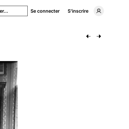
her…
Se connecter
S'inscrire
Basculer vers 