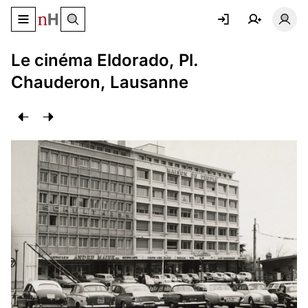
Basculer le menu de navigation
Basc
Le cinéma Eldorado, Pl.
Chauderon, Lausanne