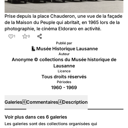
Prise depuis la place Chauderon, une vue de la façade 
de la Maison du Peuple qui abritait, en 1965 lors de la 
photographie, le cinéma Eldoraro en activité.
1
0
Publié par
Musée Historique Lausanne
Auteur
Anonyme © collections du Musée historique de
Lausanne
Licence
Tous droits réservés
Périodes
1960 - 1969
Galeries
Commentaires
Description
6
4
Voir plus dans ces
6
galeries
Galeries
Les galeries sont des collections organisées qui