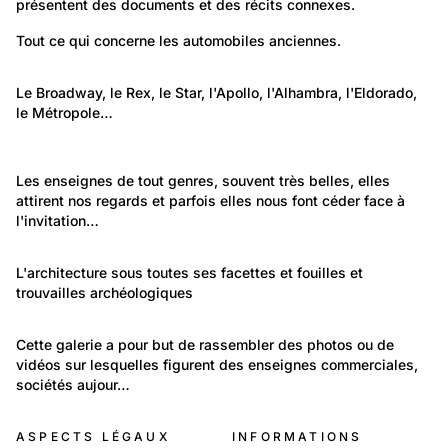
présentent des documents et des récits connexes.
890
Environnement: Transport
Tout ce qui concerne les automobiles anciennes.
Automobiles anciennes
106
Environnement: Architecture
Le Broadway, le Rex, le Star, l'Apollo, l'Alhambra, l'Eldorado, 
le Métropole…
Les cinémas de Suisse romande aujourd’hui
33
disparus
610
Les cinémas de Suisse romande aujourd’hui disparus
Temps libre et culture: Vie quotidienne
Les enseignes de tout genres, souvent très belles, elles 
Lausanne et région lausannoise
attirent nos regards et parfois elles nous font céder face à 
Enseignes de tous genres
l'invitation…
3 224
Lieux: International
L'architecture sous toutes ses facettes et fouilles et 
trouvailles archéologiques
Architecture / Archéologie
469
Travail et Economie: Commerce et artisanat
Cette galerie a pour but de rassembler des photos ou de 
vidéos sur lesquelles figurent des enseignes commerciales, 
Les enseignes commerciales
sociétés aujour…
ASPECTS LÉGAUX
INFORMATIONS