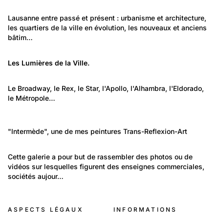
2 102
Lieux: Vaud
Lausanne entre passé et présent : urbanisme et architecture, 
les quartiers de la ville en évolution, les nouveaux et anciens 
Lausanne
bâtim…
300
Temps libre et culture: Loisirs
Les Lumières de la Ville.
Les Lumières de la Ville
106
Environnement: Architecture
Le Broadway, le Rex, le Star, l'Apollo, l'Alhambra, l'Eldorado, 
le Métropole…
Les cinémas de Suisse romande aujourd’hui
33
disparus
1 847
Les cinémas de Suisse romande aujourd’hui disparus
Temps libre et culture: Arts
"Intermède", une de mes peintures Trans-Reflexion-Art
Lausanne et région lausannoise
Art Musique et Culture
469
Travail et Economie: Commerce et artisanat
Cette galerie a pour but de rassembler des photos ou de 
vidéos sur lesquelles figurent des enseignes commerciales, 
Les enseignes commerciales
sociétés aujour…
99
Temps libre et culture: Arts
ASPECTS LÉGAUX
INFORMATIONS
Photos