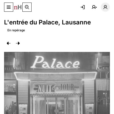
Basculer le menu de navigation
Basc
L'entrée du Palace, Lausanne
En repérage