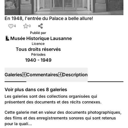
En 1948, l'entrée du Palace a belle allure!
4
0
Publié par
Musée Historique Lausanne
Licence
Tous droits réservés
Périodes
1940 - 1949
Galeries
Commentaires
Description
8
4
Voir plus dans ces
8
galeries
Galeries
Les galeries sont des collections organisées qui
présentent des documents et des récits connexes.
4 619
Autre: Non classée
Cette galerie met en valeur des documents photographiques, 
des films et des enregistrements sonores qui sont retenus 
Repérages de notrehistoire.ch
pour la quali…