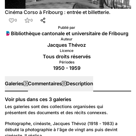
Cinéma Corso à Fribourg : entrée et billetterie.
0
0
Publié par
Bibliothèque cantonale et universitaire de Fribourg
Auteur
Jacques Thévoz
Licence
Tous droits réservés
Périodes
1950 - 1959
Galeries
Commentaires
Description
3
0
Voir plus dans ces
3
galeries
Galeries
Les galeries sont des collections organisées qui
présentent des documents et des récits connexes.
108
Portraits: Création artistique et intellectuelle
Photographe, cinéaste, Jacques Thévoz (1918 - 1983) a 
débuté la photographie à l'âge de vingt ans puis devint 
Jacques Thévoz
cinéaste. Il réalisa…