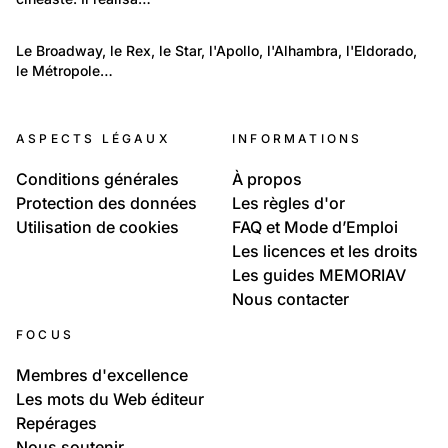
106
Environnement: Architecture
Le Broadway, le Rex, le Star, l'Apollo, l'Alhambra, l'Eldorado, 
le Métropole…
Les cinémas de Suisse romande aujourd’hui
9
disparus
Les cinémas de Suisse romande aujourd’hui disparus
ASPECTS LÉGAUX
INFORMATIONS
Fribourg ville et canton
Conditions générales
À propos
Protection des données
Les règles d'or
Utilisation de cookies
FAQ et Mode d’Emploi
Les licences et les droits
Les guides MEMORIAV
Nous contacter
FOCUS
Membres d'excellence
Les mots du Web éditeur
Repérages
Nous soutenir