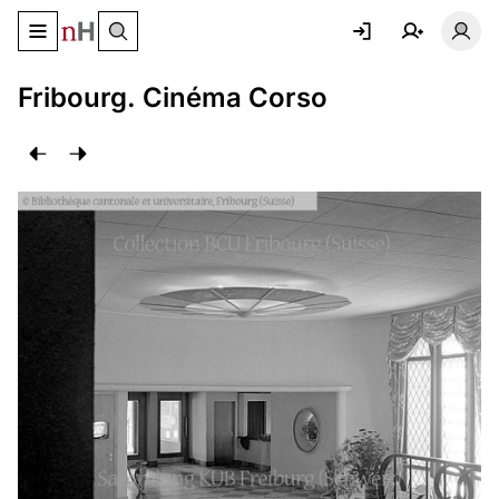
Basculer le menu de navigation
Basc
Fribourg. Cinéma Corso