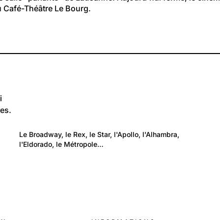
u Café-Théâtre Le Bourg.
i
es.
106
Environnement: Architecture
Le Broadway, le Rex, le Star, l'Apollo, l'Alhambra, 
Les cinémas de Suisse romande aujourd’hui
l'Eldorado, le Métropole…
disparus