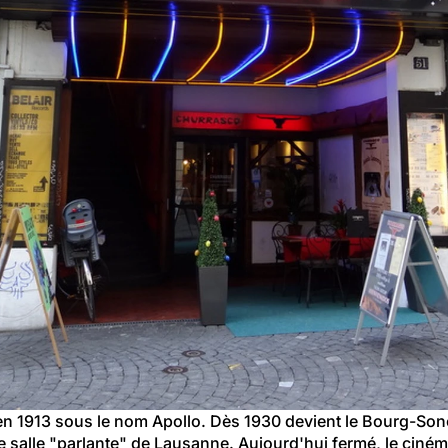
en 1913 sous le nom Apollo. Dès 1930 devient le Bourg-Son
 salle "parlante" de Lausanne. Aujourd'hui fermé, le cinéma