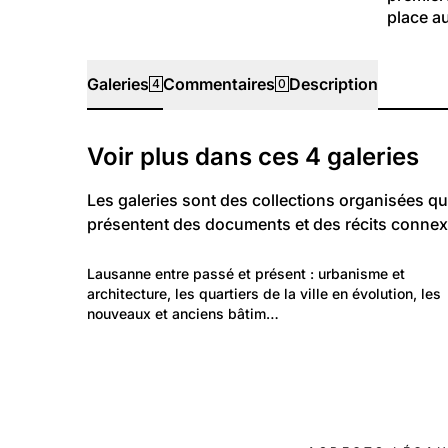
place a
Galeries
Commentaires
Description
4
0
Galeries
Voir plus dans ces
4
galeries
Les galeries sont des collections organisées qu
présentent des documents et des récits connex
2 106
Lieux: Vaud
Lausanne entre passé et présent : urbanisme et 
Lausanne
architecture, les quartiers de la ville en évolution, les 
nouveaux et anciens bâtim…
1 376
Non classé: Non classé
Mes photos