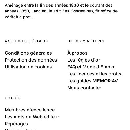
Lieux: Genève
Aménagé entre la fin des années 1830 et le courant des 
Genève (par Claude Zurcher)
années 1850, l'ancien lieu dit 
Contamines Florissant Malagnou
Les Contamines
, fit office de 
véritable prot…
12
76
Contamines Florissant Malagnou
Lieux: Genève
Divers
ASPECTS LÉGAUX
INFORMATIONS
Contamines Florissant Malagnou
Conditions générales
À propos
Protection des données
Les règles d'or
Utilisation de cookies
FAQ et Mode d’Emploi
Les licences et les droits
Les guides MEMORIAV
Nous contacter
FOCUS
Membres d'excellence
Les mots du Web éditeur
Repérages