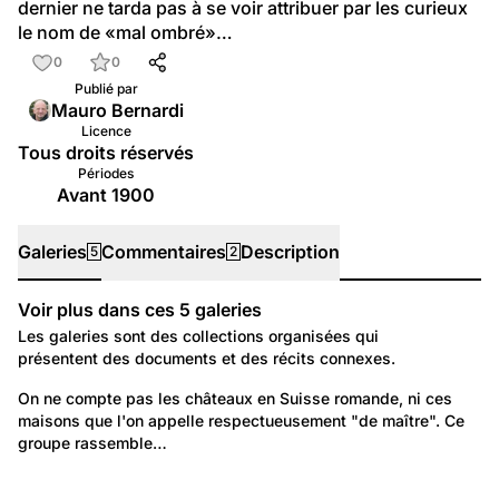
dernier ne tarda pas à se voir attribuer par les curieux 
le nom de «mal ombré»…
0
0
Publié par
Mauro Bernardi
Licence
Tous droits réservés
Périodes
Avant 1900
Galeries
Commentaires
Description
5
2
Voir plus dans ces
5
galeries
Galeries
Les galeries sont des collections organisées qui
présentent des documents et des récits connexes.
878
Environnement: Architecture
On ne compte pas les châteaux en Suisse romande, ni ces 
maisons que l'on appelle respectueusement "de maître". Ce 
Châteaux et maisons de maître en Suisse romande
groupe rassemble…
29
138
Châteaux et maisons de maître en Suisse romande