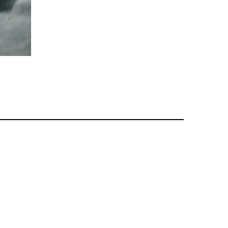
20
Politique et Société: Evénements
Centenaire de la commune de Bellevue en 1955