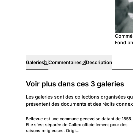
Commémo
Fond ph
Galeries
Commentaires
Description
3
0
Galeries
Voir plus dans ces
3
galeries
Les galeries sont des collections organisées qu
présentent des documents et des récits connex
379
Lieux: Genève
Bellevue est une commune genevoise datant de 1855.
Bellevue
Elle s'est séparée de Collex officiellement pour des 
raisons religieuses. Origi…