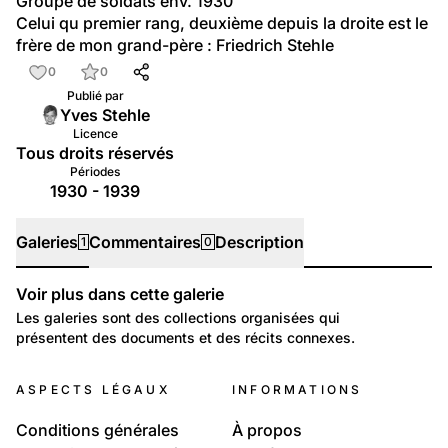
Groupe de soldats env. 1930
Celui qu premier rang, deuxième depuis la droite est le 
frère de mon grand-père : Friedrich Stehle
0
0
Publié par
Yves Stehle
Licence
Tous droits réservés
Périodes
1930 - 1939
Galeries
Commentaires
Description
1
0
Voir plus dans cette galerie
Galeries
Les galeries sont des collections organisées qui
présentent des documents et des récits connexes.
Politique et Société: Sécurité et justice
ASPECTS LÉGAUX
INFORMATIONS
Militaire
Conditions générales
À propos