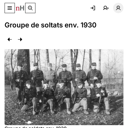
Basculer le menu de navigation
Basc
Groupe de soltats env. 1930