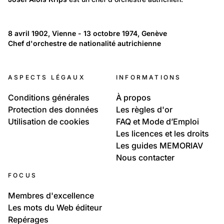
Josef Krips
7
93
Josef Krips
Temps libre et culture: Littérature et musique
8 avril 1902, Vienne - 13 octobre 1974, Genève
Josef Krips Photographies
Chef d'orchestre de nationalité autrichienne
KRIPS, Josef
6
Portraits: Une vie
ASPECTS LÉGAUX
INFORMATIONS
Photographies Josef Krips
Conditions générales
À propos
Protection des données
Les règles d'or
Utilisation de cookies
FAQ et Mode d’Emploi
Les licences et les droits
Les guides MEMORIAV
Nous contacter
FOCUS
Membres d'excellence
Les mots du Web éditeur
Repérages