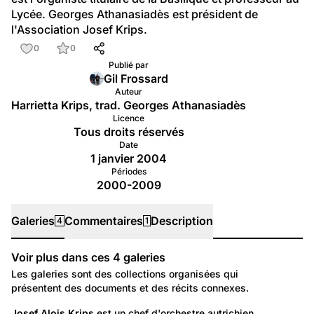
Lycée. Georges Athanasiadès est président de 
l'Association Josef Krips.
0
0
Publié par
Gil Frossard
Auteur
Harrietta Krips, trad. Georges Athanasiadès
Licence
Tous droits réservés
Date
1 janvier 2004
Périodes
2000-2009
Galeries
Commentaires
Description
4
1
Voir plus dans ces
4
galeries
Galeries
Les galeries sont des collections organisées qui
présentent des documents et des récits connexes.
87
Portraits: Création artistique et intellectuelle
Josef Alois Krips
 est un chef d'orchestre autrichien.