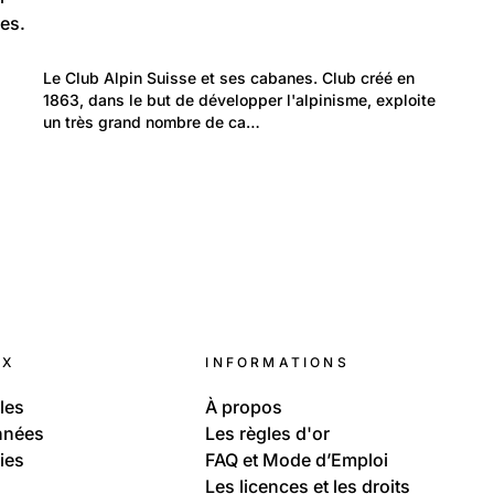
es.
516
Temps libre et culture: Loisirs
Le Club Alpin Suisse et ses cabanes. Club créé en 
Le Club Alpin Suisse
1863, dans le but de développer l'alpinisme, exploite 
un très grand nombre de ca…
UX
INFORMATIONS
les
À propos
nnées
Les règles d'or
ies
FAQ et Mode d’Emploi
Les licences et les droits