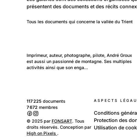
présentent des documents et des récits connex
301
Lieux: Valais
Tous les documents qui concerne la vallée du Trient
Vallée du Trient
434
Temps libre et culture: Vie quotidienne
Imprimeur, auteur, photographe, pilote, André Groux 
© Collection particulière de André Groux
est aussi un passionné de montagne. Ses multiples 
activités ainsi que son enga…
ASPECTS LÉGA
117 225
documents
7 672
membres
Conditions généra
Protection des do
© 2025 par
FONSART
. Tous
droits réservés. Conception par
Utilisation de cook
High on Pixels
.