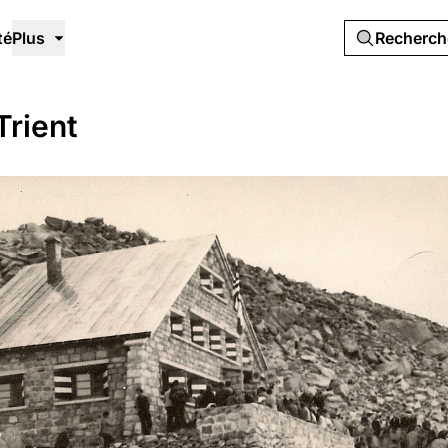
té
Plus
Recherc
Trient