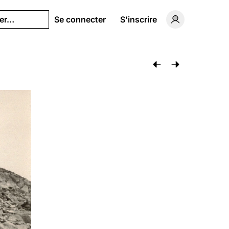
her…
Se connecter
S'inscrire
Basculer vers 