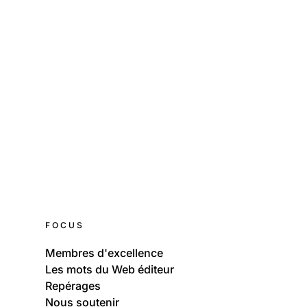
18
Lieux: Valais
Cabane du Trient
FOCUS
Membres d'excellence
Les mots du Web éditeur
Repérages
Nous soutenir