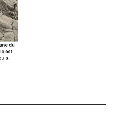
bane du 
le est 
puis
.