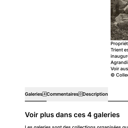
Propriét
Trient e
inauguré
Agrandi
Voir auss
© Colle
Galeries
Commentaires
Description
4
0
Galeries
Voir plus dans ces
4
galeries
Les galeries sont des collections organisées qu