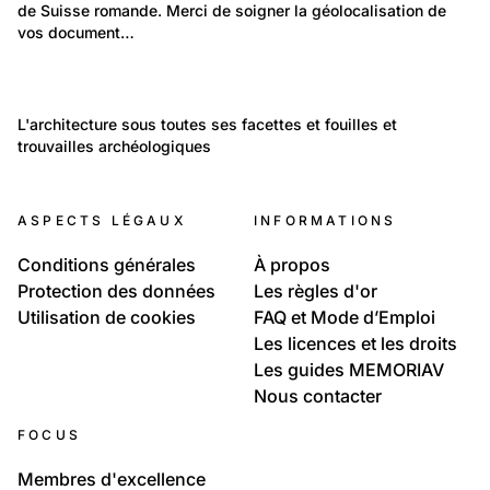
de Suisse romande. Merci de soigner la géolocalisation de 
Monuments religieux
vos document…
400
241
Monuments religieux
3 224
Temps libre et culture: Tradition et religion
Les églises en couleur
Lieux: International
L'architecture sous toutes ses facettes et fouilles et 
Monuments religieux
trouvailles archéologiques
Architecture / Archéologie
2 144
Politique et Société: Engagement
ASPECTS LÉGAUX
INFORMATIONS
Patrimoine religieux
Conditions générales
À propos
Protection des données
Les règles d'or
Utilisation de cookies
FAQ et Mode d’Emploi
Les licences et les droits
Les guides MEMORIAV
Nous contacter
FOCUS
Membres d'excellence