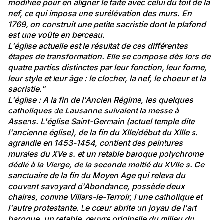
modifiée pour en aligner le faîte avec celui du toit de la 
nef, ce qui imposa une surélévation des murs. En 
1769, on construit une petite sacristie dont le plafond 
est une voûte en berceau.
L'église actuelle est le résultat de ces différentes 
étapes de transformation. Elle se compose dès lors de 
quatre parties distinctes par leur fonction, leur forme, 
leur style et leur âge : le clocher, la nef, le choeur et la 
sacristie."
L'église : A la fin de l'Ancien Régime, les quelques 
catholiques de Lausanne suivaient la messe à 
Assens. L'église Saint-Germain (actuel temple dite 
l'ancienne église), de la fin du XIIe/début du XIIIe s. 
agrandie en 1453-1454, contient des peintures 
murales du XVe s. et un retable baroque polychrome 
dédié à la Vierge, de la seconde moitié du XVIIe s. Ce 
sanctuaire de la fin du Moyen Age qui releva du 
couvent savoyard d'Abondance, possède deux 
chaires, comme Villars-le-Terroir, l'une catholique et 
l'autre protestante. Le cœur abrite un joyau de l'art 
baroque, un retable, œuvre originelle du milieu du 