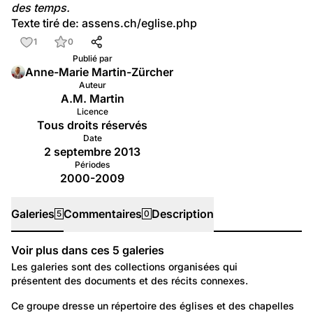
des temps.
Texte tiré de: 
assens.ch/eglise.php
1
0
Publié par
Anne-Marie Martin-Zürcher
Auteur
A.M. Martin
Licence
Tous droits réservés
Date
2 septembre 2013
Périodes
2000-2009
Galeries
Commentaires
Description
5
0
Voir plus dans ces
5
galeries
Galeries
Les galeries sont des collections organisées qui
présentent des documents et des récits connexes.
1 538
Temps libre et culture: Tradition et religion
Ce groupe dresse un répertoire des églises et des chapelles 