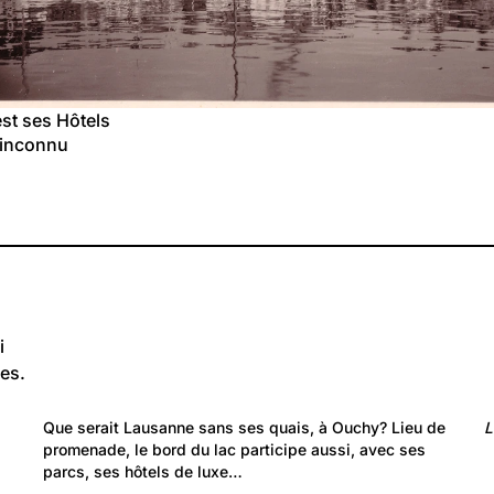
st ses Hôtels
 inconnu
i
es.
220
Lieux: Vaud
Que serait Lausanne sans ses quais, à Ouchy? Lieu de 
L
Sur les quais d'Ouchy
promenade, le bord du lac participe aussi, avec ses 
parcs, ses hôtels de luxe…