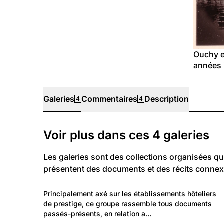
Ouchy e
années
Galeries
Commentaires
Description
4
4
Galeries
Voir plus dans ces
4
galeries
Les galeries sont des collections organisées qu
présentent des documents et des récits connex
527
Environnement: Architecture
Principalement axé sur les établissements hôteliers 
Palaces et Grands Hôtels de Suisse
de prestige, ce groupe rassemble tous documents 
passés-présents, en relation a…