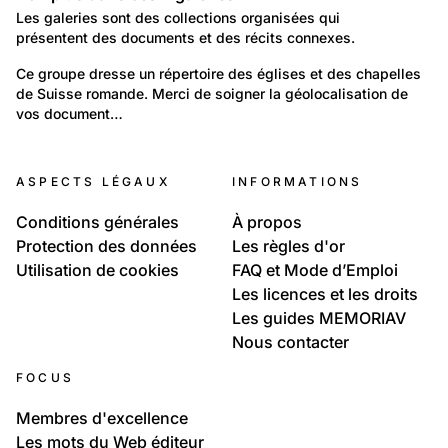
Les galeries sont des collections organisées qui
présentent des documents et des récits connexes.
1 538
Temps libre et culture: Tradition et religion
Ce groupe dresse un répertoire des églises et des chapelles 
de Suisse romande. Merci de soigner la géolocalisation de 
Monuments religieux
vos document…
25
Monuments religieux
ASPECTS LÉGAUX
INFORMATIONS
Cathédrale Saint-Pierre Genève
Conditions générales
À propos
Protection des données
Les règles d'or
Utilisation de cookies
FAQ et Mode d’Emploi
Les licences et les droits
Les guides MEMORIAV
Nous contacter
FOCUS
Membres d'excellence
Les mots du Web éditeur