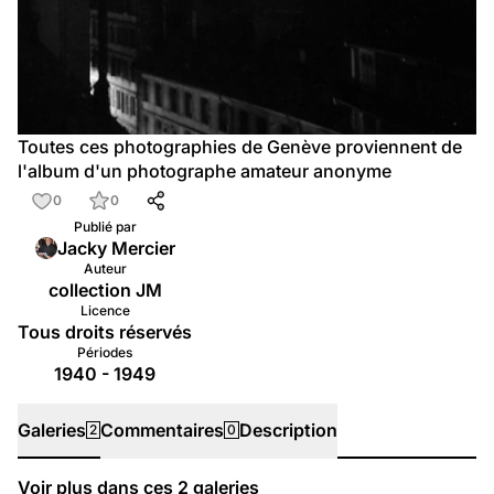
Toutes ces photographies de Genève proviennent de 
l'album d'un photographe amateur anonyme
0
0
Publié par
Jacky Mercier
Auteur
collection JM
Licence
Tous droits réservés
Périodes
1940 - 1949
Galeries
Commentaires
Description
2
0
Voir plus dans ces
2
galeries
Galeries