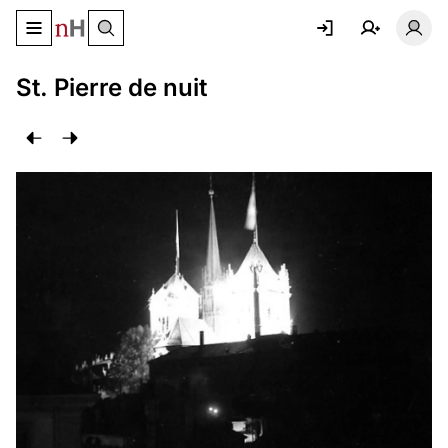
Basculer le menu de navigation
Basc
St. Pierre de nuit