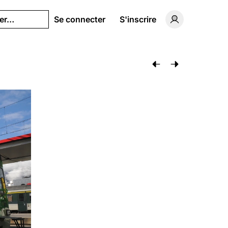
her…
Se connecter
S'inscrire
Basculer vers 