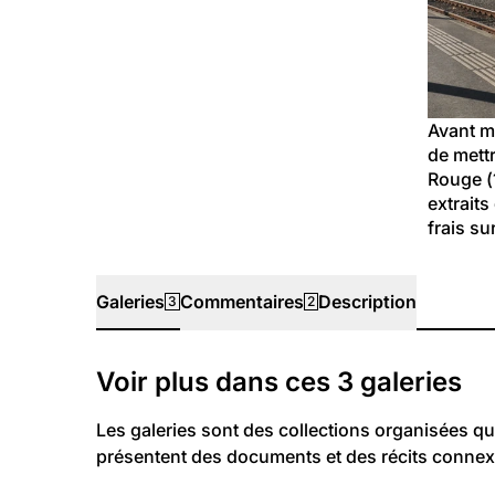
Avant m
de mettr
Rouge (1
extraits
frais su
Galeries
Commentaires
Description
3
2
Galeries
Voir plus dans ces
3
galeries
Les galeries sont des collections organisées qu
présentent des documents et des récits connex
1 135