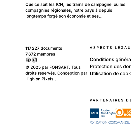
Travail et Economie: Entreprises
Que ce soit les ICN, les trains de campagne, ou les 
Trains de Suisse
compagnies régionales, notre pays à depuis 
longtemps forgé son économie et ses…
ASPECTS LÉGA
117 227
documents
7 672
membres
Conditions généra
Protection des do
© 2025 par
FONSART
. Tous
droits réservés. Conception par
Utilisation de cook
High on Pixels
.
PARTENAIRES D