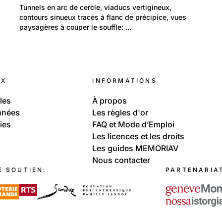
Environnement: Transport
Tunnels en arc de cercle, viaducs vertigineux, 
Aigle-Sépey-Diablerets 100e anniversaire
contours sinueux tracés à flanc de précipice, vues 
paysagères à couper le souffle: …
UX
INFORMATIONS
les
À propos
nnées
Les règles d'or
ies
FAQ et Mode d’Emploi
Les licences et les droits
Les guides MEMORIAV
Nous contacter
E SOUTIEN:
PARTENARIA