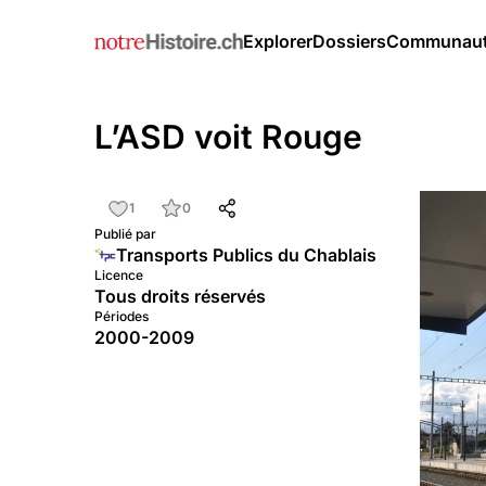
Explorer
Dossiers
Communau
L’ASD voit Rouge
1
0
Publié par
Transports Publics du Chablais
Licence
Tous droits réservés
Périodes
2000-2009