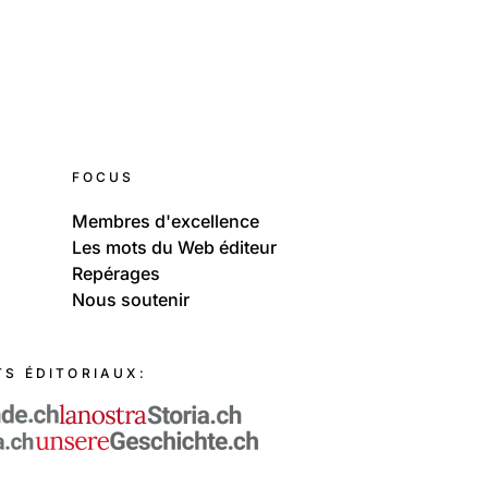
Aigle-Sépey-Diablerets 100e anniversaire
Rames décorées en l'honneur de Frédéric
Rouge
FOCUS
Membres d'excellence
Les mots du Web éditeur
Repérages
Nous soutenir
TS ÉDITORIAUX: