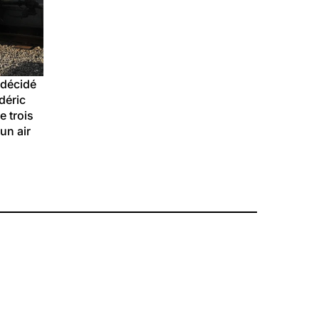
 décidé 
déric 
 trois 
un air 