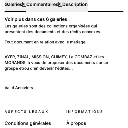
Galeries
Commentaires
Description
6
0
Voir plus dans ces
6
galeries
Galeries
Les galeries sont des collections organisées qui
présentent des documents et des récits connexes.
358
Politique et Société: Famille et question de genre
Tout document en relation avec le mariage
Mariage
514
Lieux: Valais
AYER, ZINAL, MISSION, CUIMEY, La COMBAZ et les 
MORANDS, à vous de proposer des documents sur ce 
Ayer, Mission ..., hier et aujourd'hui
groupe et/ou d'en devenir l'éditeu…
216
4 703
Ayer, Mission ..., hier et aujourd'hui
Lieux: Valais
Val d'Anniviers
Ayer, ses habitants
Anniviers
1 809
119
Anniviers
Portraits: Une vie
Anniviers, ses habitants
ASPECTS LÉGAUX
INFORMATIONS
Famille Georges et Marie Melly-Epiney
Conditions générales
À propos