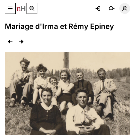
Basculer le menu de navigation
Basc
Mariage d'Irma et Rémy Epiney