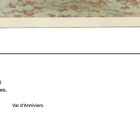
i
es.
4 703
Lieux: Valais
Val d'Anniviers
Anniviers