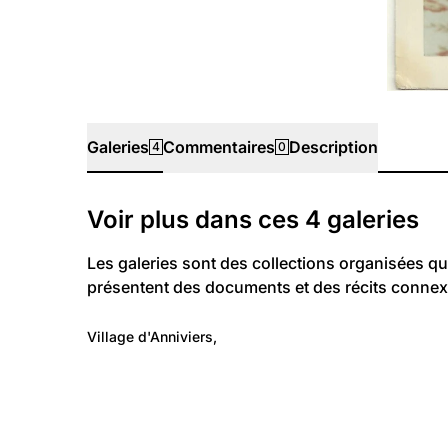
Galeries
Commentaires
Description
4
0
Galeries
Voir plus dans ces
4
galeries
Les galeries sont des collections organisées qu
présentent des documents et des récits connex
917
Lieux: Valais
Village d'Anniviers,
Vissoie, hier et aujourd'hui
205
Lieux: Valais
Monuments, habitations