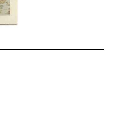
233
Anniviers
Anniviers, ses hôtels et cafés, restaurants