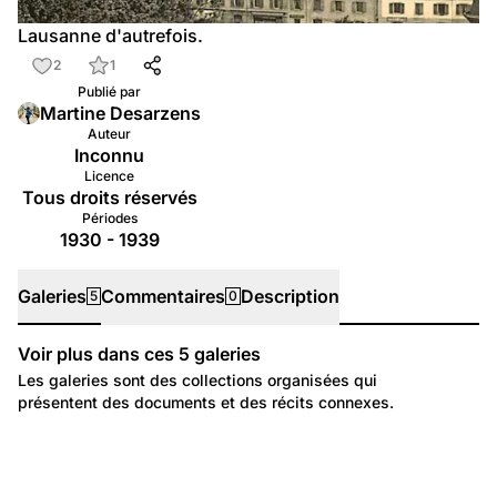
Lausanne d'autrefois.
2
1
Publié par
Martine Desarzens
Auteur
Inconnu
Licence
Tous droits réservés
Périodes
1930 - 1939
Galeries
Commentaires
Description
5
0
Voir plus dans ces
5
galeries
Galeries
Les galeries sont des collections organisées qui
présentent des documents et des récits connexes.
91
38
Maisons, ponts, lieux et bâtiments disparus ou très
136
Pont Bessières, Cathédrale, Cité, Château
145
modifiés
Temps libre et culture: Loisirs
20
Environnement: Urbanisme et logement