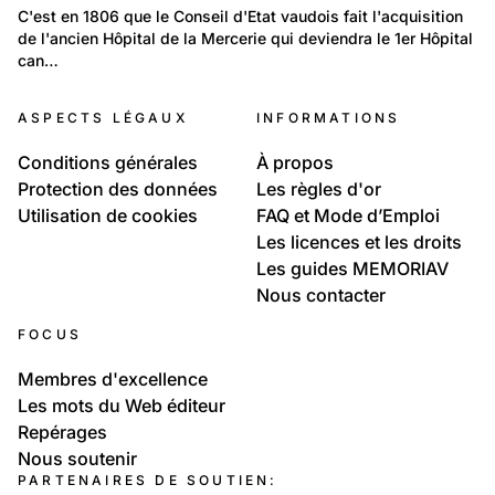
Cartes postales et Images anciennes
Politique et Société: Santé
C'est en 1806 que le Conseil d'Etat vaudois fait l'acquisition 
Maisons, monuments historiques, lieux, bâtiments ,
de l'ancien Hôpital de la Mercerie qui deviendra le 1er Hôpital 
Hôpital cantonal Lausanne 1883-1982
Ecoles.....
can…
ASPECTS LÉGAUX
INFORMATIONS
Conditions générales
À propos
Protection des données
Les règles d'or
Utilisation de cookies
FAQ et Mode d’Emploi
Les licences et les droits
Les guides MEMORIAV
Nous contacter
FOCUS
Membres d'excellence
Les mots du Web éditeur
Repérages
Nous soutenir
PARTENAIRES DE SOUTIEN: