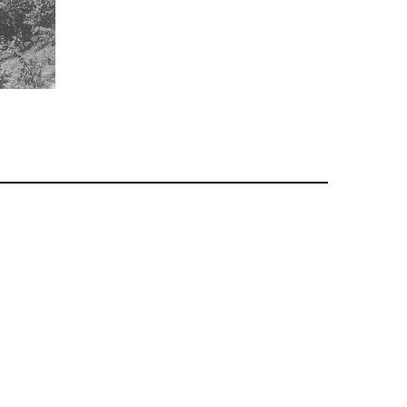
683
Anniviers
Anniviers, ses montagnes & paysages