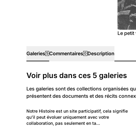
Le petit
Galeries
Commentaires
Description
5
0
Galeries
Voir plus dans ces
5
galeries
Les galeries sont des collections organisées qu
présentent des documents et des récits connex
242
Lieux: Valais
Notre Histoire est un site participatif, cela signifie 
St-Jean, Mayoux & Pinsec, hier et
qu'il peut évoluer uniquement avec votre 
collaboration, pas seulement en ta…
aujourd'hui
1 052