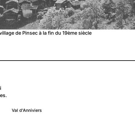
 village de Pinsec à la fin du 19ème siècle
i
es.
4 703
Lieux: Valais
Val d'Anniviers
Anniviers
141