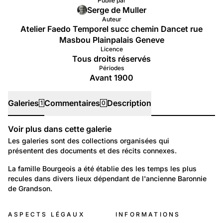
Publié par
Serge de Muller
Auteur
Atelier Faedo Temporel succ chemin Dancet rue
Masbou Plainpalais Geneve
Licence
Tous droits réservés
Périodes
Avant 1900
Galeries
Commentaires
Description
1
0
Voir plus dans cette galerie
Galeries
Les galeries sont des collections organisées qui
présentent des documents et des récits connexes.
172
Portraits: Figures marquantes
La famille Bourgeois a été établie des les temps les plus 
recules dans divers lieux dépendant de l'ancienne Baronnie 
Bourgeois de Giez Grandson Yverdon Bonvillars
de Grandson.
ASPECTS LÉGAUX
INFORMATIONS