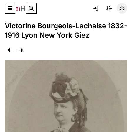
Basculer le menu de navigation
Basc
Victorine Bourgeois-Lachaise 1832-
1916 Lyon New York Giez