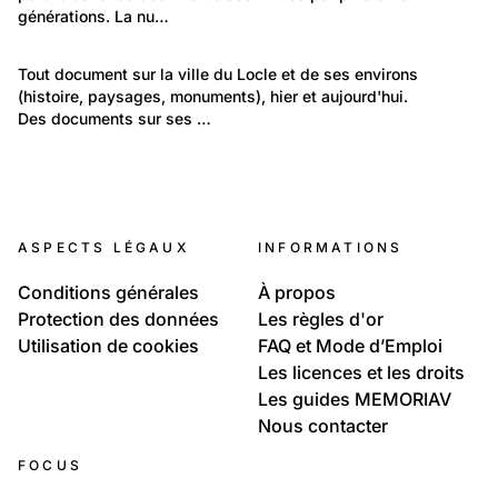
générations. La nu…
179
Lieux: Neuchâtel
Tout document sur la ville du Locle et de ses environs 
(histoire, paysages, monuments), hier et aujourd'hui.
Le Locle et ses environs
Des documents sur ses …
25
14
Le Locle et ses environs
7
Le Locle et ses environs
lieux
20
Le Locle et ses environs
1900-1930
Politique et Société: Evénements
L'hiver au Locle
ASPECTS LÉGAUX
INFORMATIONS
Les images qui parlent d'elles-mêmes
Conditions générales
À propos
Protection des données
Les règles d'or
Utilisation de cookies
FAQ et Mode d’Emploi
Les licences et les droits
Les guides MEMORIAV
Nous contacter
FOCUS