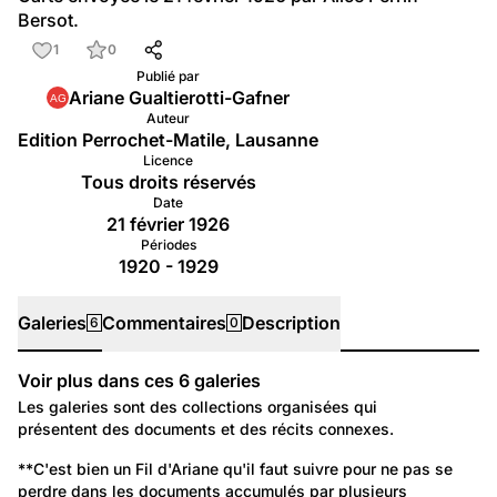
Bersot.
1
0
Publié par
Ariane Gualtierotti-Gafner
Auteur
Edition Perrochet-Matile, Lausanne
Licence
Tous droits réservés
Date
21 février 1926
Périodes
1920 - 1929
Galeries
Commentaires
Description
6
0
Voir plus dans ces
6
galeries
Galeries
Les galeries sont des collections organisées qui
présentent des documents et des récits connexes.
136
Temps libre et culture: Vie quotidienne
**C'est bien un Fil d'Ariane qu'il faut suivre pour ne pas se 
perdre dans les documents accumulés par plusieurs 
Le Fil d'Ariane