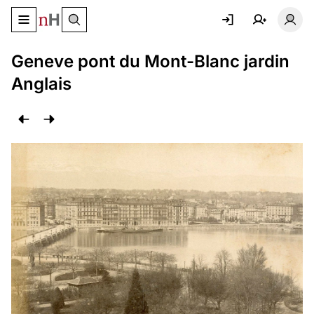
Basculer le menu de navigation
Basc
Geneve pont du Mont-Blanc jardin
Anglais