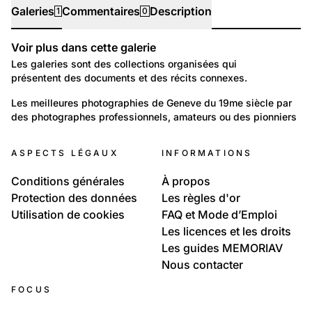
Galeries
Commentaires
Description
1
0
Voir plus dans cette galerie
Galeries
Les galeries sont des collections organisées qui
présentent des documents et des récits connexes.
14
Lieux: Genève
Les meilleures photographies de Geneve du 19me siècle par 
des photographes professionnels, amateurs ou des pionniers
Genève: photographie au 19me siècle
ASPECTS LÉGAUX
INFORMATIONS
Conditions générales
À propos
Protection des données
Les règles d'or
Utilisation de cookies
FAQ et Mode d’Emploi
Les licences et les droits
Les guides MEMORIAV
Nous contacter
FOCUS