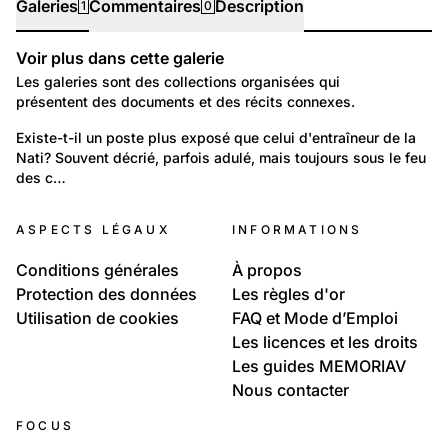
Galeries
Commentaires
Description
1
0
Voir plus dans cette galerie
Galeries
Les galeries sont des collections organisées qui
présentent des documents et des récits connexes.
9
Temps libre et culture: Sports
Existe-t-il un poste plus exposé que celui d'entraîneur de la 
Nati? Souvent décrié, parfois adulé, mais toujours sous le feu 
Les entraîneurs de la Nati
des c…
ASPECTS LÉGAUX
INFORMATIONS
Conditions générales
À propos
Protection des données
Les règles d'or
Utilisation de cookies
FAQ et Mode d’Emploi
Les licences et les droits
Les guides MEMORIAV
Nous contacter
FOCUS