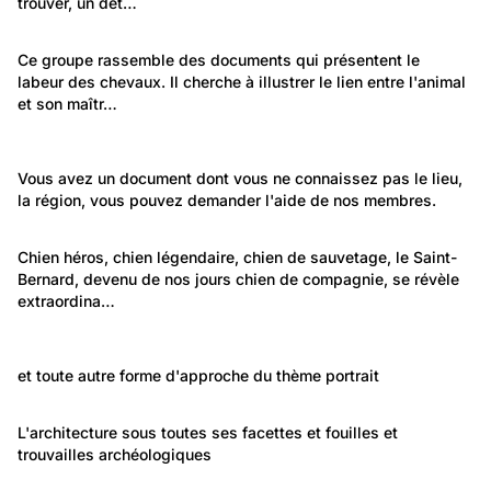
trouver, un dét…
847
Environnement: Nature et paysage
Ce groupe rassemble des documents qui présentent le 
labeur des chevaux. Il cherche à illustrer le lien entre l'animal 
Le cheval au service de l'homme
et son maîtr…
136
204
Le cheval au service de l'homme
Temps libre et culture: Vie quotidienne
Vous avez un document dont vous ne connaissez pas le lieu, 
Le cheval au service du paysan
la région, vous pouvez demander l'aide de nos membres.
Lieux non identifiés
444
Temps libre et culture: Vie quotidienne
Chien héros, chien légendaire, chien de sauvetage, le Saint-
Bernard, devenu de nos jours chien de compagnie, se révèle 
Le Saint-Bernard, chien national suisse
extraordina…
210
6 120
Temps libre et culture: Loisirs
Portraits: Figures marquantes
et toute autre forme d'approche du thème portrait
Identité perdu ..CH..
Portrait photographique
3 224
Lieux: International
L'architecture sous toutes ses facettes et fouilles et 
trouvailles archéologiques
Architecture / Archéologie