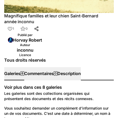
Magnifique familles et leur chien Saint-Bernard
année inconnu
1
0
Publié par
Horvay Robert
Auteur
inconnu
Licence
Tous droits réservés
Galeries
Commentaires
Description
8
0
Voir plus dans ces
8
galeries
Galeries
Les galeries sont des collections organisées qui
présentent des documents et des récits connexes.
760
Autre: Non classée
Vous souhaitez demander un complément d'information sur 
un de vos documents. C'est une date à déterminer, un nom à 
Demande d'information