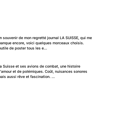
204
Politique et Société: Média et communication
n souvenir de mon regretté journal LA SUISSE, qui me 
Nos journaux et magazines mythiques
anque encore, voici quelques morceaux choisis. 
nutile de poster tous les e…
13
Politique et Société: Sécurité et justice
a Suisse et ses avions de combat, une histoire 
Quand la Suisse rêve d'avions de combat
'amour et de polémiques. Coût, nuisances sonores 
ais aussi rêve et fascination. …