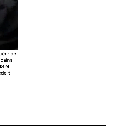
érir de 
icains 
8 et 
ède-t-
 