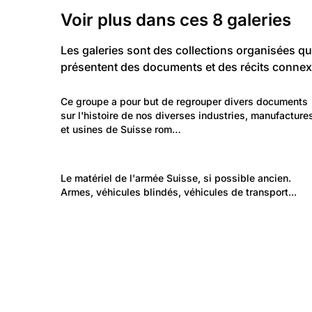
Galeries
Voir plus dans ces
8
galeries
Les galeries sont des collections organisées qu
présentent des documents et des récits connex
456
Travail et Economie: Entreprises
Ce groupe a pour but de regrouper divers documents 
L'industrie suisse
sur l'histoire de nos diverses industries, manufacture
et usines de Suisse rom…
261
Politique et Société: Sécurité et justice
Le matériel de l'armée Suisse, si possible ancien. 
Notre armée, ses engins et son matériel
Armes, véhicules blindés, véhicules de transport...
388
Politique et Société: Sécurité et justice
Armée suisse