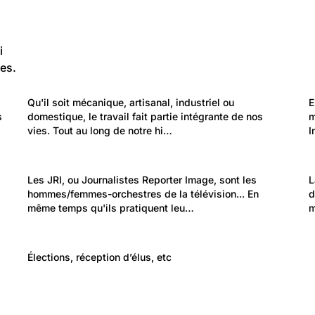
i
es.
914
Travail et Economie: Entreprises
Qu'il soit mécanique, artisanal, industriel ou 
E
Le travail – un monde qui change
s 
domestique, le travail fait partie intégrante de nos 
m
vies. Tout au long de notre hi…
I
128
Politique et Société: Média et communication
Les JRI, ou Journalistes Reporter Image, sont les 
L
Journaliste Reporter Image (JRI)
hommes/femmes-orchestres de la télévision... En 
d
même temps qu'ils pratiquent leu…
m
499
Politique et Société: Evénements
Élections, réception d’élus, etc
Événements politiques