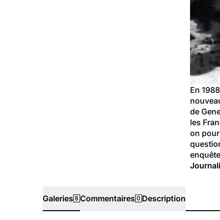
En 1988 
nouveau
de Gene
les Fra
on pour 
questio
enquête
Journali
Galeries
Commentaires
Description
8
0