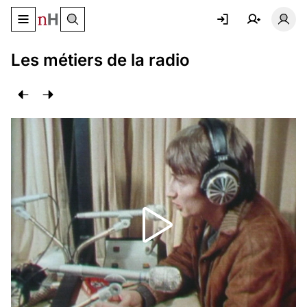
Basculer le menu de navigation
Basc
Les métiers de la radio