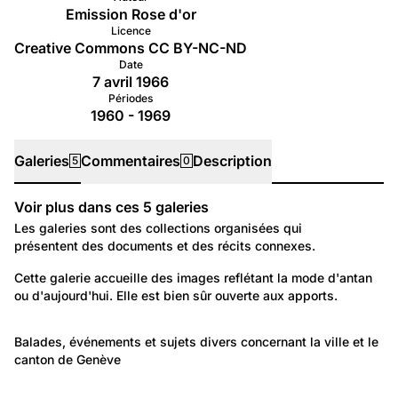
Emission Rose d'or
Licence
Creative Commons CC BY-NC-ND
Date
7 avril 1966
Périodes
1960 - 1969
Galeries
Commentaires
Description
5
0
Voir plus dans ces
5
galeries
Galeries
Les galeries sont des collections organisées qui
présentent des documents et des récits connexes.
958
Temps libre et culture: Vie quotidienne
Cette galerie accueille des images reflétant la mode d'antan 
ou d'aujourd'hui. Elle est bien sûr ouverte aux apports.
Mode femme
2 100
Lieux: Genève
Balades, événements et sujets divers concernant la ville et le 
canton de Genève
Genève/Images/Souvenirs
1 153
300