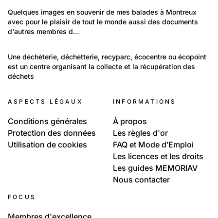
Temps libre et culture: Littérature et musique
Lieux: Vaud
Quelques images en souvenir de mes balades à Montreux 
Musique / Sons / Chants/ Danse
avec pour le plaisir de tout le monde aussi des documents 
Montreux /Ville Suisse/Canton de Vaud
d'autres membres d…
75
Environnement: Transport
Une déchèterie, déchetterie, recyparc, écocentre ou écopoint 
est un centre organisant la collecte et la récupération des 
Déchèts, tris, recyclages....
déchets
ASPECTS LÉGAUX
INFORMATIONS
Conditions générales
À propos
Protection des données
Les règles d'or
Utilisation de cookies
FAQ et Mode d’Emploi
Les licences et les droits
Les guides MEMORIAV
Nous contacter
FOCUS
Membres d'excellence