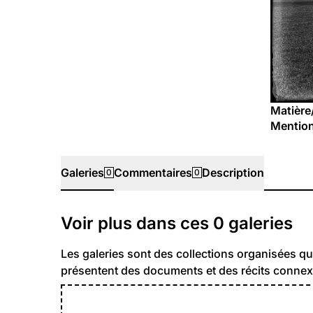
Matière
Mention
Galeries
Commentaires
Description
0
0
Galeries
Voir plus dans ces
0
galeries
Les galeries sont des collections organisées qu
présentent des documents et des récits connex