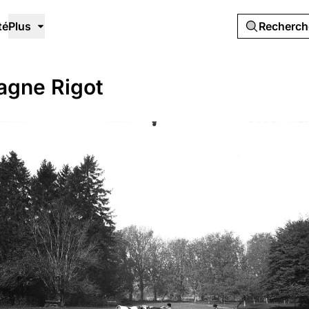
té
Plus
Recherc
agne Rigot