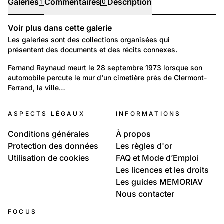
Galeries
Commentaires
Description
1
0
Voir plus dans cette galerie
Galeries
Les galeries sont des collections organisées qui
présentent des documents et des récits connexes.
10
Portraits: Création artistique et intellectuelle
Fernand Raynaud meurt le 28 septembre 1973 lorsque son 
automobile percute le mur d'un cimetière près de Clermont-
L'humour de Fernand Raynaud
Ferrand, la ville…
ASPECTS LÉGAUX
INFORMATIONS
Conditions générales
À propos
Protection des données
Les règles d'or
Utilisation de cookies
FAQ et Mode d’Emploi
Les licences et les droits
Les guides MEMORIAV
Nous contacter
FOCUS