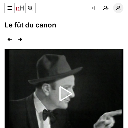
Basculer le menu de navigation
Basc
Le fût du canon