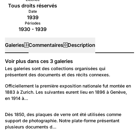
Tous droits réservés
Date
1939
Périodes
1930 - 1939
Galeries
Commentaires
Description
3
0
Voir plus dans ces
3
galeries
Galeries
Les galeries sont des collections organisées qui
présentent des documents et des récits connexes.
98
Temps libre et culture: Loisirs
Officiellement la première exposition nationale fut montée en 
1883 à Zurich. Les suivantes eurent lieu en 1896 à Genève, 
L'Exposition nationale de 1939
en 1914 à…
691
Temps libre et culture: Arts
Dès 1850, des plaques de verre ont été utilisées comme 
support de photographie. Notre plate-forme présentant 
Les photographies sur plaque de verre
plusieurs documents d…
176