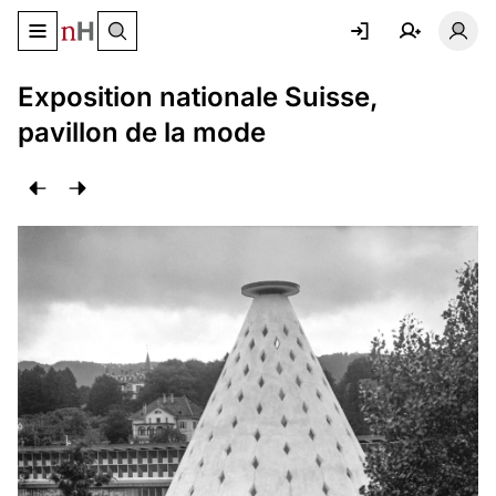
Basculer le menu de navigation
Basc
Exposition nationale Suisse,
pavillon de la mode