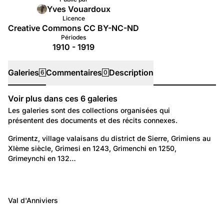
Yves Vouardoux
Licence
Creative Commons CC BY-NC-ND
Périodes
1910 - 1919
Galeries
Commentaires
Description
6
0
Voir plus dans ces
6
galeries
Galeries
Les galeries sont des collections organisées qui
présentent des documents et des récits connexes.
638
Lieux: Valais
Grimentz, village valaisans du district de Sierre, Grimiens au 
XIème siècle, Grimesi en 1243, Grimenchi en 1250, 
Grimentz, hier et aujourd'hui
Grimeynchi en 132…
157
207
Grimentz, hier et aujourd'hui
4 703
Grimentz, hier et aujourd'hui
Grimentz, ses habitations, maisons et raccards ...
Lieux: Valais
Val d'Anniviers
Grimentz, ses habitants
Anniviers
1 052
1 809