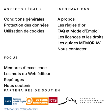
Anniviers
Anniviers
Anniviers, ses habitations, mayens ou raccards
ASPECTS LÉGAUX
INFORMATIONS
Anniviers, ses habitants
Conditions générales
À propos
Protection des données
Les règles d'or
Utilisation de cookies
FAQ et Mode d’Emploi
Les licences et les droits
Les guides MEMORIAV
Nous contacter
FOCUS
Membres d'excellence
Les mots du Web éditeur
Repérages
Nous soutenir
PARTENAIRES DE SOUTIEN: