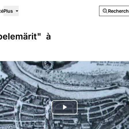
té
Plus
Recherc
belemärit" à
Lire
la