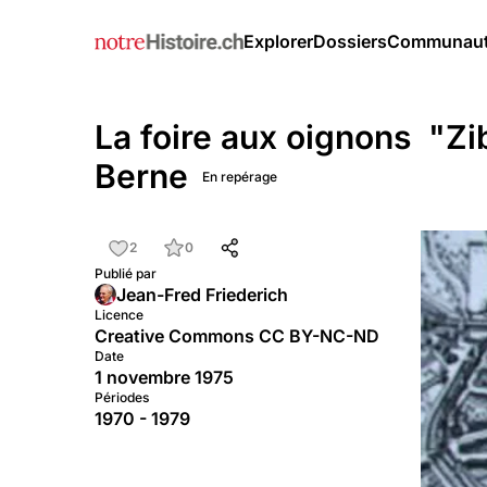
Explorer
Dossiers
Communau
La foire aux oignons "Zi
Berne
En repérage
2
0
Publié par
Jean-Fred Friederich
Licence
Creative Commons CC BY-NC-ND
Date
1 novembre 1975
Périodes
1970 - 1979