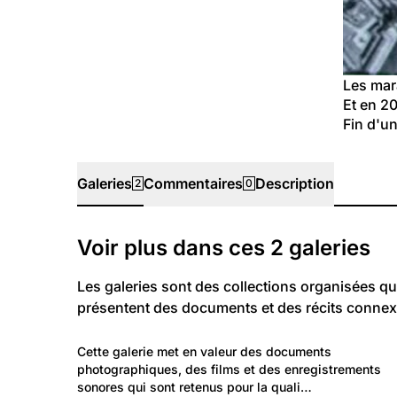
Les mar
Et en 20
Fin d'un
Galeries
Commentaires
Description
2
0
Galeries
Voir plus dans ces
2
galeries
Les galeries sont des collections organisées qu
présentent des documents et des récits connex
4 619
Autre: Non classée
Cette galerie met en valeur des documents 
Repérages de notrehistoire.ch
photographiques, des films et des enregistrements 
sonores qui sont retenus pour la quali…